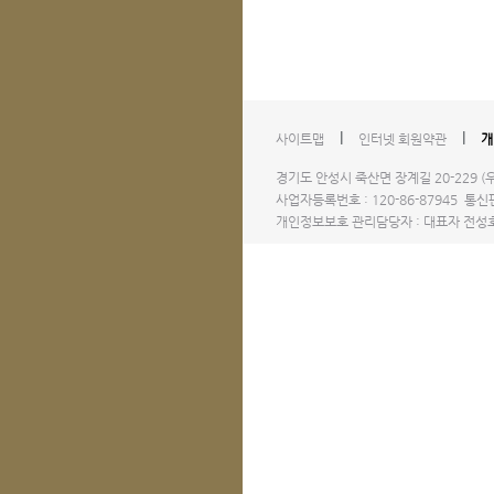
l
l
사이트맵
인터넷 회원약관
개
경기도 안성시 죽산면 장계길 20-229 (우)1
사업자등록번호 : 120-86-87945 통신판
개인정보보호 관리담당자 : 대표자 전성