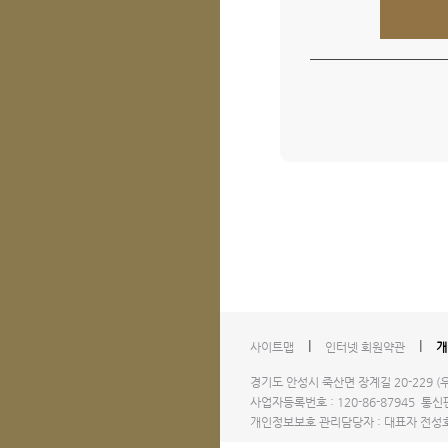
l
l
사이트맵
인터넷 회원약관
개
경기도 안성시 죽산면 장계길 20-229 (우)1
사업자등록번호 : 120-86-87945 통신판
개인정보보호 관리담당자 : 대표자 전성