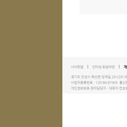
l
l
사이트맵
인터넷 회원약관
개
경기도 안성시 죽산면 장계길 20-229 (우)1
사업자등록번호 : 120-86-87945 통신판
개인정보보호 관리담당자 : 대표자 전성